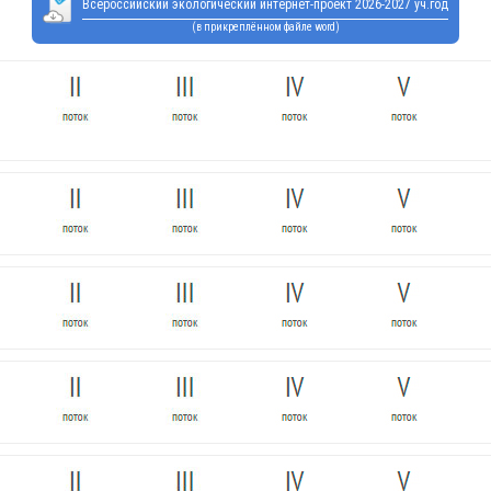
Всероссийский экологический интернет-проект 2026-2027 уч.год
(в прикреплённом файле word)