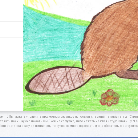
ом, то Вы можете управлять просмотром рисунков используя клавиши на клавиатуре "Стрелк
тавить лайк - нужно нажать мышкой на сердечко, либо нажать на клавиатуре клавишу "Ent
Если картинка сразу не появилась, то нужно немного подождать и она обязательно загрузится