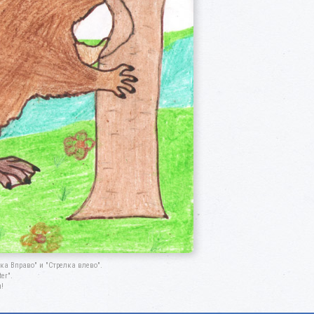
а Вправо" и "Стрелка влево".
er".
!