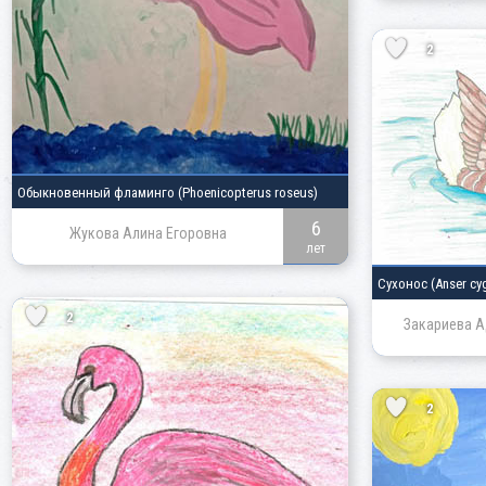
2
Обыкновенный фламинго
(Phoenicopterus roseus)
6
Жукова Алина Егоровна
лет
Сухонос
(Anser cy
2
Закариева А
2