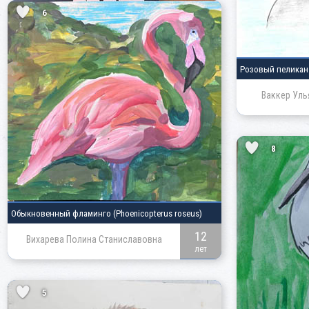
6
Розовый пелика
Ваккер Уль
8
Обыкновенный фламинго
(Phoenicopterus roseus)
12
Вихарева Полина Станиславовна
лет
5