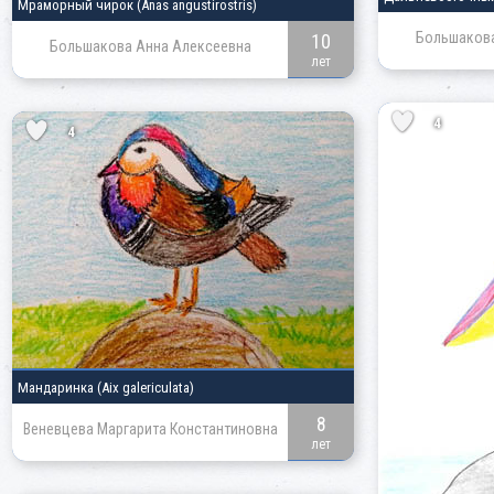
Мраморный чирок
(Anas angustirostris)
Большакова
10
Большакова Анна Алексеевна
лет
4
4
Мандаринка
(Aix galericulata)
8
Веневцева Маргарита Константиновна
лет