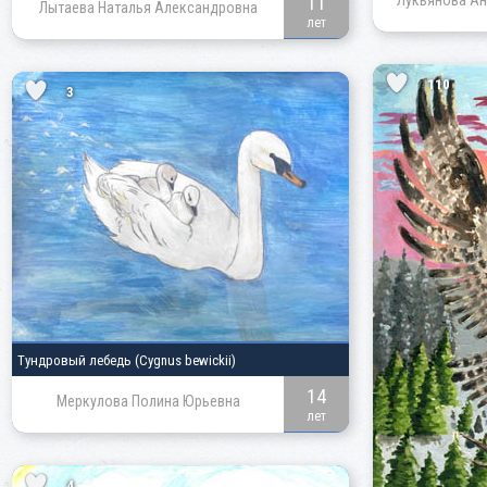
11
Лукьянова Ан
Лытаева Наталья Александровна
лет
110
3
Тундровый лебедь
(Cygnus bewickii)
14
Меркулова Полина Юрьевна
лет
4