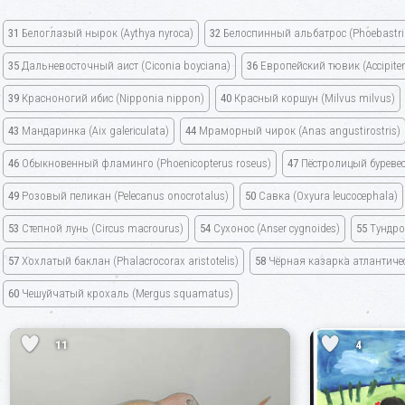
31
Белоглазый нырок
(Aythya nyroca)
32
Белоспинный альбатрос
(Phoebastri
35
Дальневосточный аист
(Ciconia boyciana)
36
Европейский тювик
(Accipite
39
Красноногий ибис
(Nipponia nippon)
40
Красный коршун
(Milvus milvus)
43
Мандаринка
(Aix galericulata)
44
Мраморный чирок
(Anas angustirostris)
46
Обыкновенный фламинго
(Phoenicopterus roseus)
47
Пёстролицый буреве
49
Розовый пеликан
(Pelecanus onocrotalus)
50
Савка
(Oxyura leucocephala)
53
Степной лунь
(Circus macrourus)
54
Сухонос
(Anser cygnoides)
55
Тундро
57
Хохлатый баклан
(Phalacrocorax aristotelis)
58
Чёрная казарка атлантическ
60
Чешуйчатый крохаль
(Mergus squamatus)
11
4