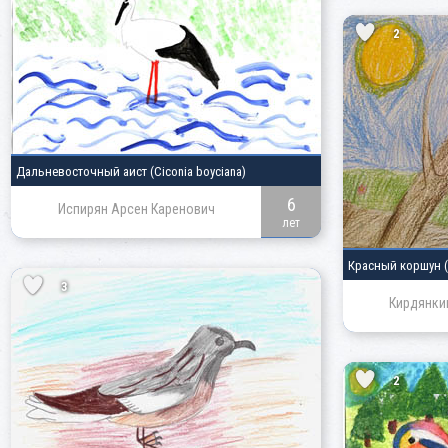
2
Дальневосточный аист
(Ciconia boyciana)
6
Испирян Арсен Каренович
лет
Красный коршун
3
Кирдянки
2