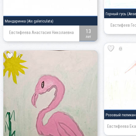
Горный гусь
(Anse
Мандаринка
(Aix galericulata)
Евстифеев Ге
13
Евстифеева Анастасия Николаевна
лет
4
2
Розовый пелика
Евстифеева Ека