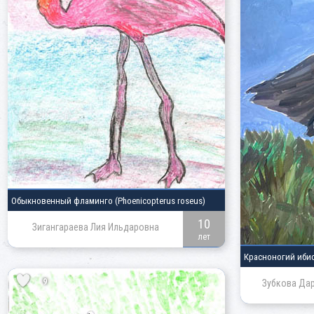
Обыкновенный фламинго
(Phoenicopterus roseus)
10
Зигангараева Лия Ильдаровна
лет
Красноногий иби
9
Зубкова Да