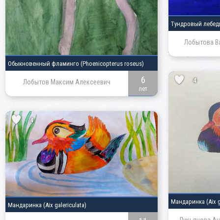
Тундровый лебе
Лобытова В
Обыкновенный фламинго
(Phoenicopterus roseus)
6
4
Лобытов Максим Алексеевич
лет
4
Мандаринка
(Aix 
Мандаринка
(Aix galericulata)