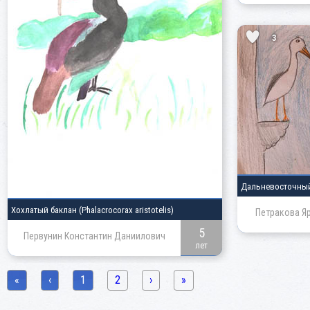
3
Дальневосточны
Хохлатый баклан
(Phalacrocorax aristotelis)
Петракова Я
5
Первунин Константин Даниилович
лет
«
‹
1
2
›
»