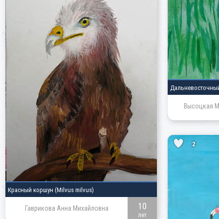
Дальневосточны
Высоцкая М
2
Красный коршун
(Milvus milvus)
10
Гаврикова Анна Михайловна
лет