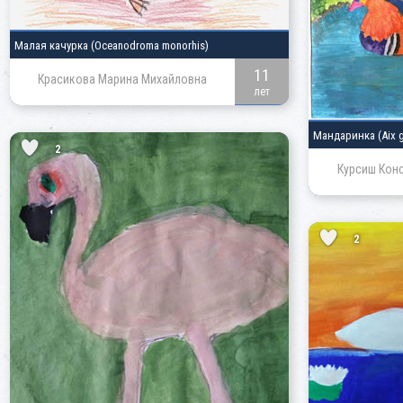
Малая качурка
(Oceanodroma monorhis)
11
Красикова Марина Михайловна
лет
Мандаринка
(Aix 
2
Курсиш Кон
2