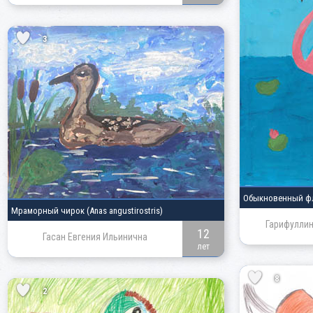
3
Обыкновенный ф
Мраморный чирок
(Anas angustirostris)
Гарифуллин
12
Гасан Евгения Ильинична
лет
8
2