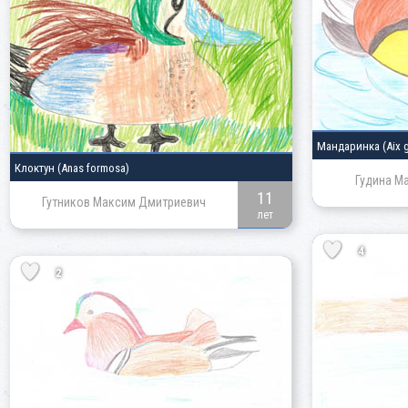
Мандаринка
(Aix 
Клоктун
(Anas formosa)
Гудина М
11
Гутников Максим Дмитриевич
лет
4
2