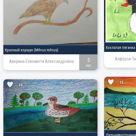
Хохлатая пеганка
Красный коршун
(Milvus milvus)
Алфёров Ти
5
Аверина Елизавета Александровна
лет
15
30
Дальневосточны