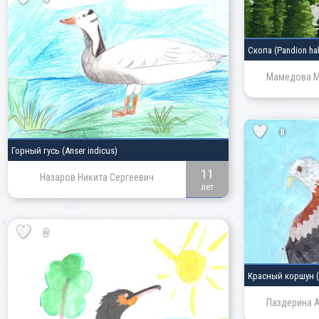
Скопа
(Pandion ha
Мамедова М
8
Горный гусь
(Anser indicus)
11
Назаров Никита Сергеевич
лет
2
Красный коршун
Паздерина 