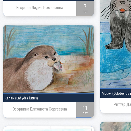
7
Егорова Лидия Романовна
лет
Морж
(Odobenus 
Калан
(Enhydra lutris)
Риттер Д
11
Озорнина Елизавета Сергеевна
лет