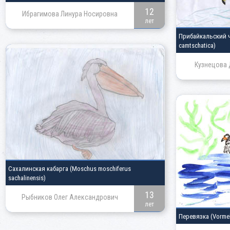
12
Ибрагимова Линура Носировна
лет
Прибайкальский 
camtschatica)
Кузнецова 
Сахалинская кабарга
(Moschus moschiferus
sachalinensis)
13
Рыбников Олег Александрович
лет
Перевязка
(Vorme