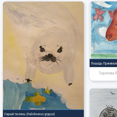
Лошадь Пржевал
Торопова Л
Серый тюлень
(Halichoerus grypus)