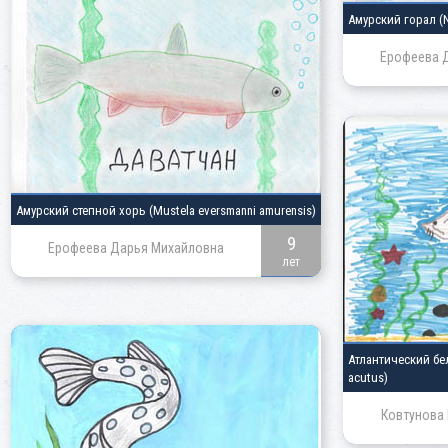
Амурский горал
(
Ерофеева 
Амурский степной хорь
(Mustela eversmanni amurensis)
9
Ерофеева Дарья Михайловна
лет
Атлантический б
acutus)
Ковтунова