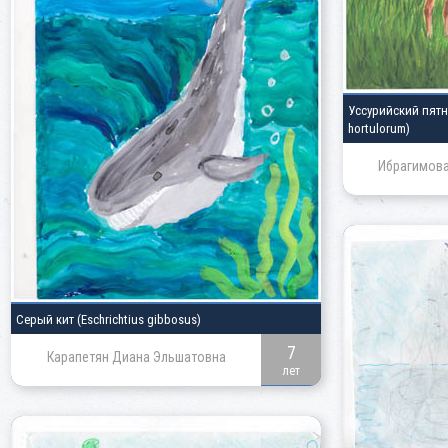
Уссурийский пят
hortulorum)
Ибрагимова
Серый кит
(Eschrichtius gibbosus)
7
Карапетян Диана Эльшатовна
лет