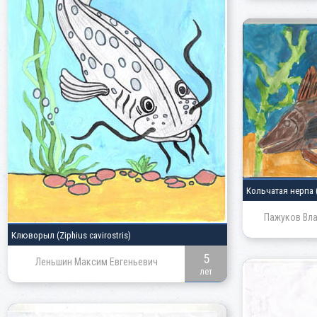
Кольчатая нерпа
Пажуков Вл
Клюворыл
(Ziphius cavirostris)
5
Леньшин Максим Евгеньевич
лет