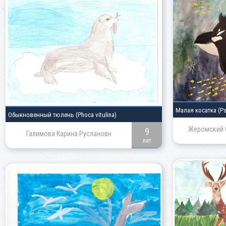
Малая косатка
(P
Обыкновенный тюлень
(Phoca vitulina)
Жеромский 
9
Галимова Карина Руслановн
лет