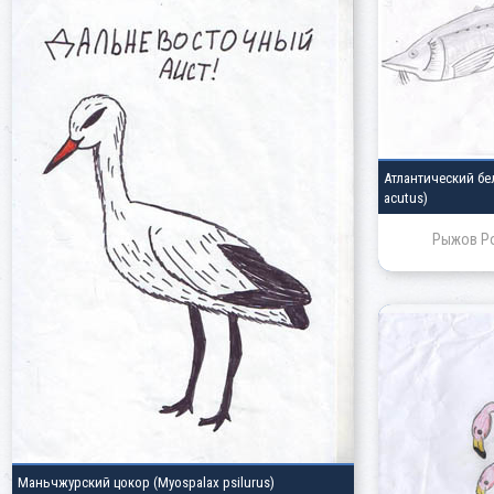
Атлантический б
acutus)
Рыжов Р
Маньчжурский цокор
(Myospalax psilurus)