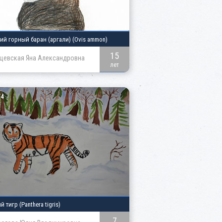
кий горный баран
(аргали)
(Ovis ammon)
15
щевская Яна Александровна
лет
4
ий тигр
(Panthera tigris)
7