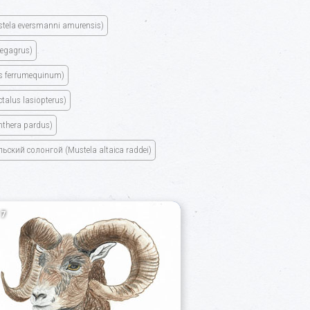
stela eversmanni amurensis)
egagrus)
s ferrumequinum)
ctalus lasiopterus)
nthera pardus)
ьский солонгой
(Mustela altaica raddei)
7