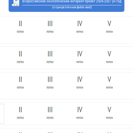
Всероссийский экологический интернет-проект 2026-2027 уч.год
(в прикреплённом файле word)