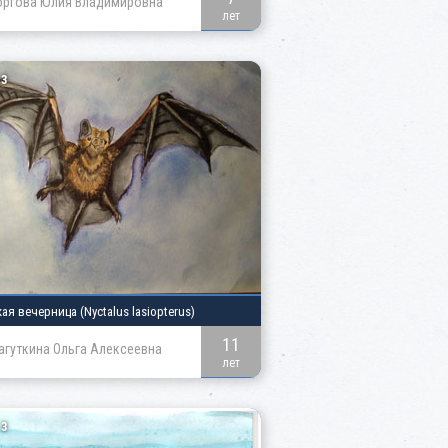
оргова Юлия Владимировна
лет
3
кая вечерница
(Nyctalus lasiopterus)
11
агуткина Ольга Алексеевна
лет
3