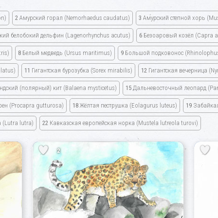
on)
2
Амурский горал
(Nemorhaedus caudatus)
3
Амурский степной хорь
(Mu
кий белобокий дельфин
(Lagenorhynchus acutus)
6
Безоаровый козёл
(Capra a
ris)
8
Белый медведь
(Ursus maritimus)
9
Большой подковонос
(Rhinolophu
latus)
11
Гигантская бурозубка
(Sorex mirabilis)
12
Гигантская вечерница
(Ny
ндский
(полярный)
кит
(Balaena mysticetus)
15
Дальневосточный леопард
(Pa
рен
(Procapra gutturosa)
18
Жёлтая пеструшка
(Eolagurus luteus)
19
Забайкал
а
(Lutra lutra)
22
Кавказская европейская норка
(Mustela lutreola turovi)
2