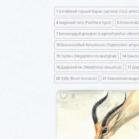
1
Алтайский горный баран
(аргали)
(Ovis amm
4
Амурский тигр
(Panthera tigris)
5
Атлантичес
7
Беломордый дельфин
(Lagenorhynchus albirost
10
Высоколобый бутылконос
(Hyperoodon ampul
13
Горбач
(Megaptera novaeangliae)
14
Гренла
16
Даурский ёж
(Mesechinus dauuricus)
17
Дзе
20
Зубр
(Bison bonasus)
21
Кавказская выдр
5