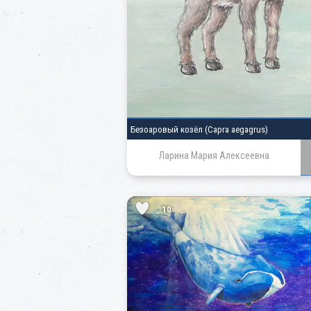
Безоаровый козёл
(Capra aegagrus)
Ларина Мария Алексеевна
10