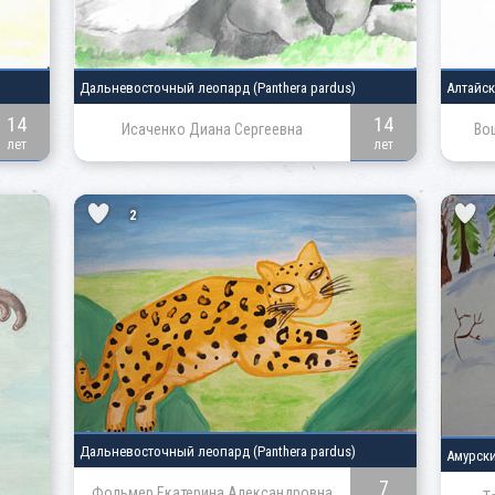
Дальневосточный леопард
(Panthera pardus)
Алтайс
14
14
Исаченко Диана Сергеевна
Во
лет
лет
2
Дальневосточный леопард
(Panthera pardus)
Амурск
7
Фольмер Екатерина Александровна