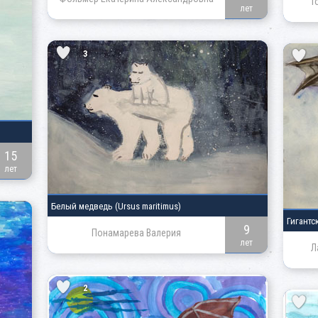
Т
лет
3
15
лет
Белый медведь
(Ursus maritimus)
Гигантс
9
Понамарева Валерия
лет
Л
2