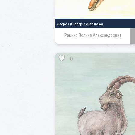
Дзерен
(Procapra gutturosa)
Рацинс Полина Александровна
6