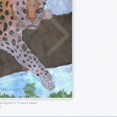
а Вправо" и "Стрелка влево".
!