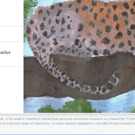
pardus
ом, то Вы можете управлять просмотром рисунков используя клавиши на клавиатуре "Стрелк
Если картинка сразу не появилась, то нужно немного подождать и она обязательно загрузится