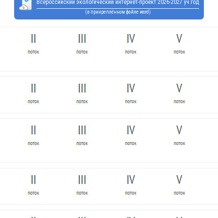
Всероссийский экологический интернет-проект 2026-2027 уч.год
(в прикреплённом файле word)