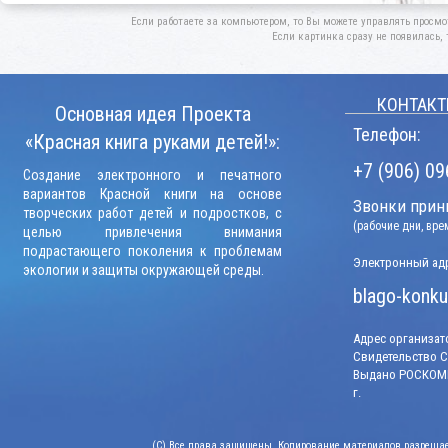
Если работаете за компьютером, то Вы можете управлять просмо
Если картинка сразу не появилась, 
КОНТАКТ
Основная идея Проекта
Телефон:
«Красная книга руками детей!»:
+7 (906) 09
Создание электронного и печатного
вариантов Красной книги на основе
Звонки прини
творческих работ детей и подростков, с
(рабочие дни, вр
целью привлечения внимания
подрастающего поколения к проблемам
Электронный адр
экологии и защиты окружающей среды.
blago-konku
Адрес организато
Свидетельство СМ
Выдано РОСКОМН
г.
(C) Все права защищены. Копирование материалов разрешает