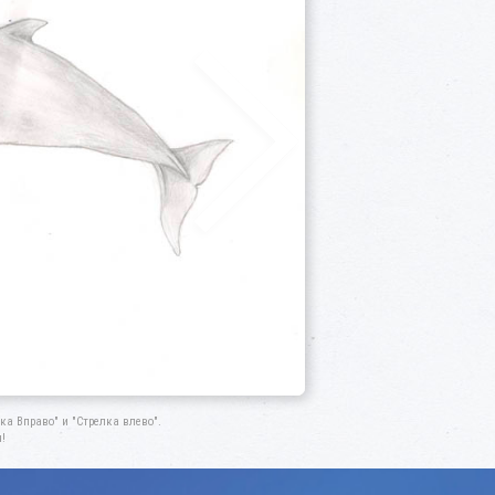
а Вправо" и "Стрелка влево".
!