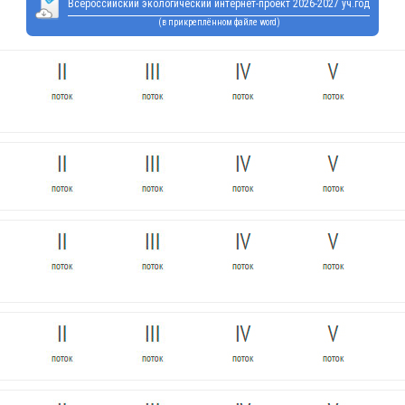
Всероссийский экологический интернет-проект 2026-2027 уч.год
(в прикреплённом файле word)