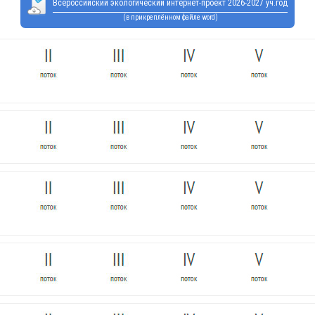
Всероссийский экологический интернет-проект 2026-2027 уч.год
(в прикреплённом файле word)