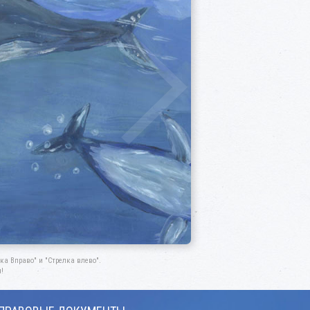
а Вправо" и "Стрелка влево".
!