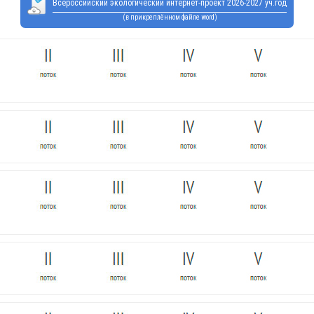
Всероссийский экологический интернет-проект 2026-2027 уч.год
(в прикреплённом файле word)