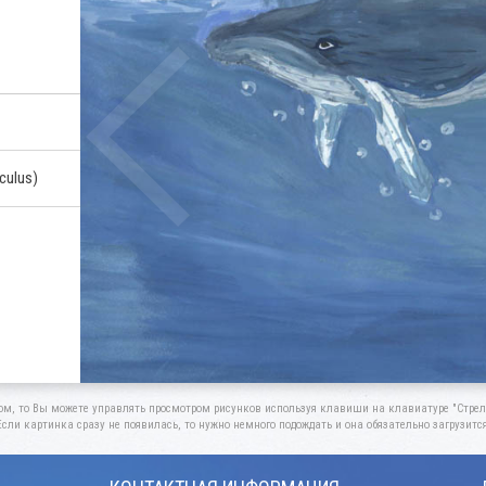
culus)
ом, то Вы можете управлять просмотром рисунков используя клавиши на клавиатуре "Стрелк
Если картинка сразу не появилась, то нужно немного подождать и она обязательно загрузится