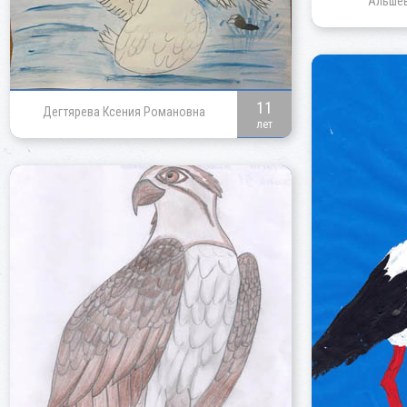
Альшев
11
Дегтярева Ксения Романовна
лет