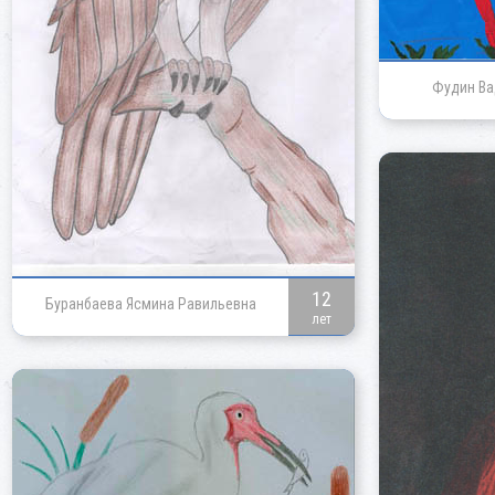
Фудин Ва
12
Буранбаева Ясмина Равильевна
лет