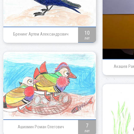
10
Бренинг Артем Александрович
лет
Акашев Ра
7
Ашихмин Роман Олегович
лет