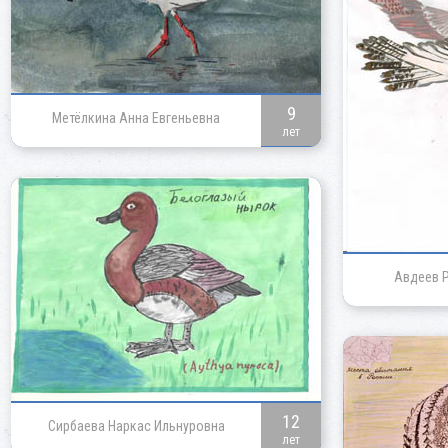
9
Метёлкина Анна Евгеньевна
лет
Авдеев 
12
Сирбаева Наркас Ильнуровна
лет