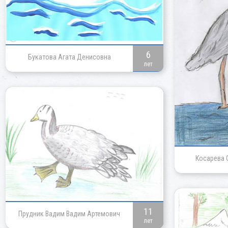
6
Букатова Агата Денисовна
лет
Косарева 
11
Прудник Вадим Вадим Артемович
лет