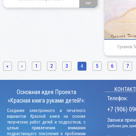
лет
Суханов Т
«
‹
1
2
3
4
5
6
7
КОНТАКТ
Основная идея Проекта
Телефон:
«Красная книга руками детей!»:
+7 (906) 09
Создание электронного и печатного
вариантов Красной книги на основе
Звонки прини
творческих работ детей и подростков, с
(рабочие дни, вр
целью привлечения внимания
подрастающего поколения к проблемам