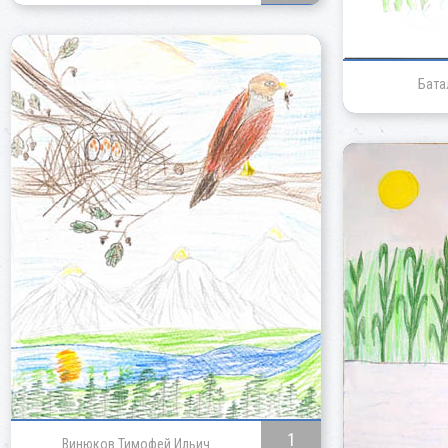
Бата
1
Винюков Тимофей Ильич