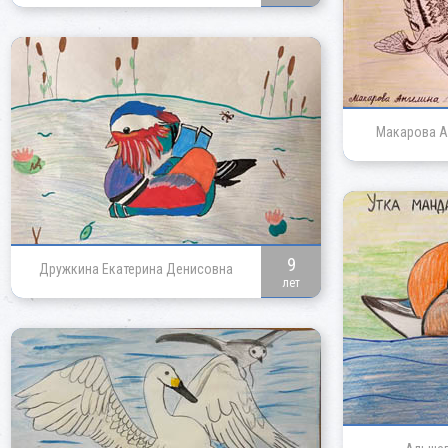
Макарова А
9
Дружкина Екатерина Денисовна
лет