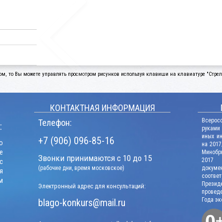
ом, то Вы можете управлять просмотром рисунков используя клавиши на клавиатуре "Стрелк
КОНТАКТНАЯ ИНФОРМАЦИЯ
Всерос
Телефон:
:
руками
иных и
+7 (906) 096-85-16
о
на 2017
е
Минобрн
Звонки принимаются с 10 до 15
2017 г
с
(рабочие дни, время московское)
докум
я
соотв
м
Презид
Электронный адрес для консультаций:
проведе
Года эк
blago-konkurs@mail.ru