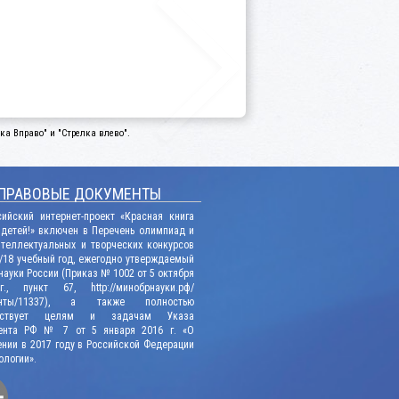
а Вправо" и "Стрелка влево".
ПРАВОВЫЕ ДОКУМЕНТЫ
сийский интернет-проект «Красная книга
 детей!» включен в Перечень олимпиад и
нтеллектуальных и творческих конкурсов
/18 учебный год, ежегодно утверждаемый
ауки России (Приказ № 1002 от 5 октября
., пункт 67, http://минобрнауки.рф/
енты/11337), а также полностью
етствует целям и задачам Указа
ента РФ № 7 от 5 января 2016 г. «О
нии в 2017 году в Российской Федерации
ологии».