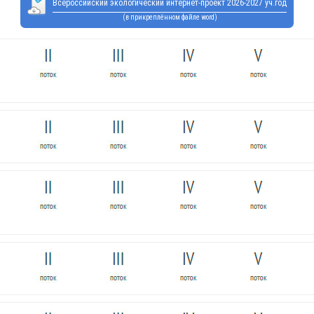
Всероссийский экологический интернет-проект 2026-2027 уч.год
(в прикреплённом файле word)