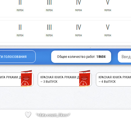
ги голосования
Общее количество работ:
18604
ИГА РУКАМИ ДЕТЕЙ!
КРАСНАЯ КНИГА РУКАМИ ДЕТЕЙ!
КРАСНАЯ КНИГА РУКА
— 3 ВЫПУСК
— 4 ВЫПУСК
'+data.count_likes+'