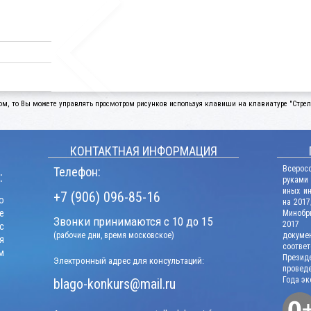
ом, то Вы можете управлять просмотром рисунков используя клавиши на клавиатуре "Стрелк
КОНТАКТНАЯ ИНФОРМАЦИЯ
Всерос
Телефон:
:
руками
иных и
+7 (906) 096-85-16
о
на 2017
е
Минобрн
Звонки принимаются с 10 до 15
2017 г
с
(рабочие дни, время московское)
докум
я
соотв
м
Презид
Электронный адрес для консультаций:
проведе
Года эк
blago-konkurs@mail.ru