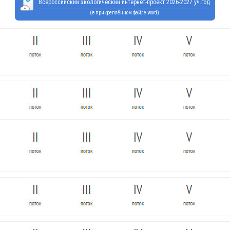
Всероссийский экологический интернет-проект 2026-2027 уч.год
(в прикреплённом файле word)