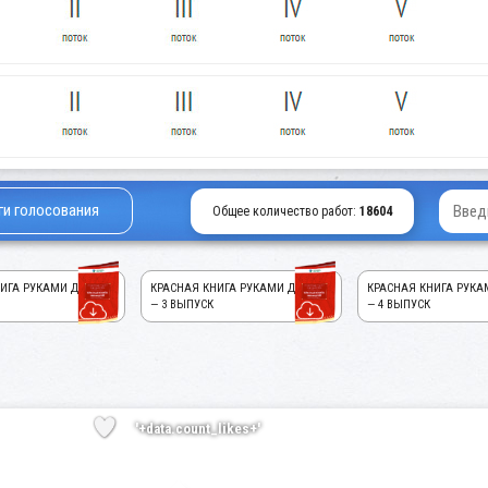
ги голосования
Общее количество работ:
18604
ИГА РУКАМИ ДЕТЕЙ!
КРАСНАЯ КНИГА РУКАМИ ДЕТЕЙ!
КРАСНАЯ КНИГА РУКА
— 3 ВЫПУСК
— 4 ВЫПУСК
'+data.count_likes+'