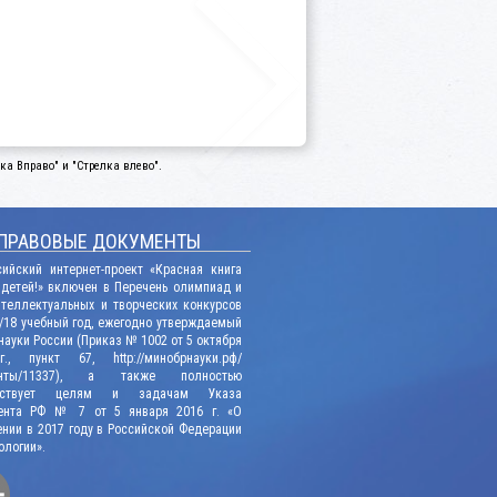
а Вправо" и "Стрелка влево".
ПРАВОВЫЕ ДОКУМЕНТЫ
сийский интернет-проект «Красная книга
 детей!» включен в Перечень олимпиад и
нтеллектуальных и творческих конкурсов
/18 учебный год, ежегодно утверждаемый
ауки России (Приказ № 1002 от 5 октября
., пункт 67, http://минобрнауки.рф/
енты/11337), а также полностью
етствует целям и задачам Указа
ента РФ № 7 от 5 января 2016 г. «О
нии в 2017 году в Российской Федерации
ологии».