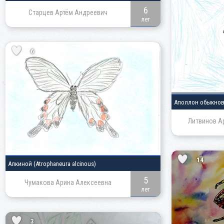
6
Старцев Артём Андреевич
лет
6
Аполлон обыкно
Литвинов А
14
Алкиной
(Atrophaneura alcinous)
5
Чумакова Арина Алексеевна
лет
3