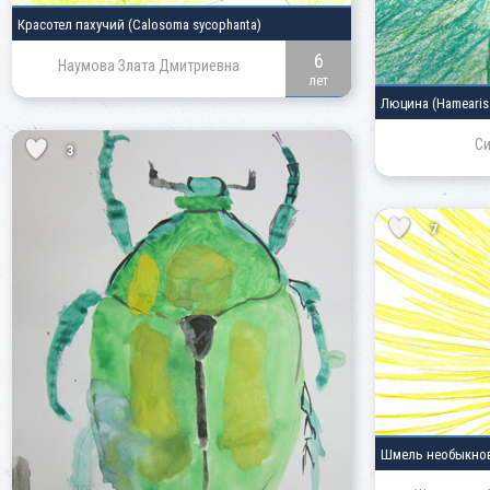
Красотел пахучий
(Calosoma sycophanta)
6
Наумова Злата Дмитриевна
лет
Люцина
(Hamearis 
Си
3
7
Шмель необыкн