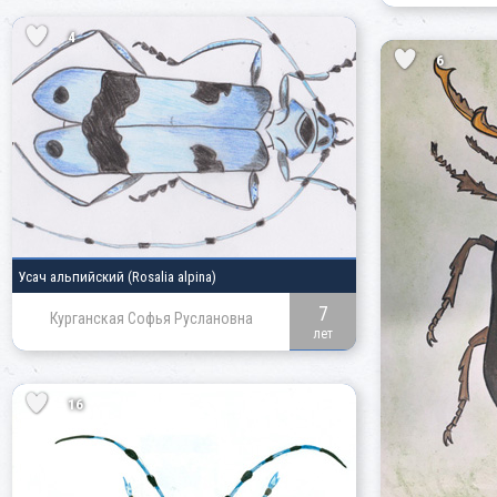
4
6
Усач альпийский
(Rosalia alpina)
7
Курганская Софья Руслановна
лет
16