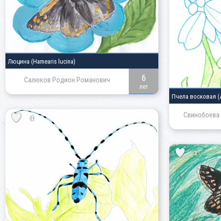
Люцина
(Hamearis lucina)
6
Салюков Родион Романович
лет
Пчела восковая
(
Свинобоева
4
3