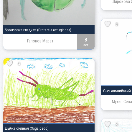
Широкова 
3
Бронзовка гладкая
(Protaetia aeruginosa)
8
Гапонов Марат
лет
4
Усач альпийский
Мухин Сева
4
Дыбка степная
(Saga pedo)