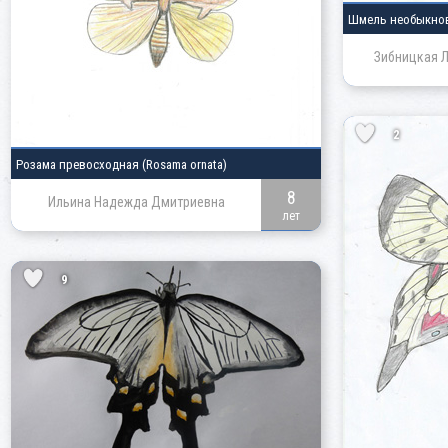
Шмель необыкн
Зибницкая 
2
Розама превосходная
(Rosama ornata)
8
Ильина Надежда Дмитриевна
лет
9