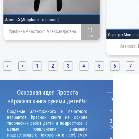
Алкиной
(Atrophaneura alcinous)
11
Урюпина Анастасия Александровна
Серицин Монтел
лет
Иванова Н
«
‹
1
2
3
4
5
6
7
КОНТАКТ
Основная идея Проекта
Телефон:
«Красная книга руками детей!»:
+7 (906) 09
Создание электронного и печатного
вариантов Красной книги на основе
Звонки прини
творческих работ детей и подростков, с
(рабочие дни, вр
целью привлечения внимания
подрастающего поколения к проблемам
Электронный адр