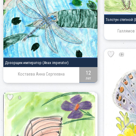
Толстун степной
(
Галлямов 
42
Дозорщик-император
(Anax imperator)
12
Костаева Анна Сергеевна
лет
6