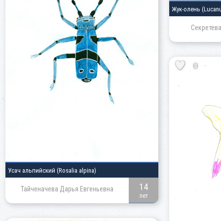
Жук-олень
(Lucan
Секретева
8
Усач альпийский
(Rosalia alpina)
14
Тайченачева Дарья Евгеньевна
лет