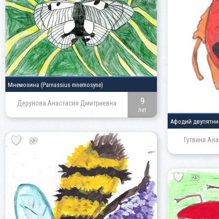
Мнемозина
(Parnassius mnemosyne)
9
Дерунова Анастасия Дмитриевна
лет
Афодий двупятн
Гутвина Ан
27
25