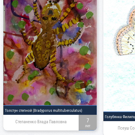
Толстун степной
(Bradyporus multituberculatus)
Голубянка Филип
7
Степаненко Влада Павловна
лет
Псеуш Со