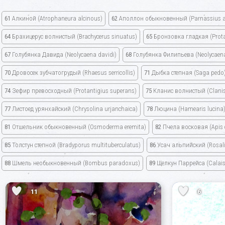
61
Алкиной
(Atrophaneura alcinous)
62
Аполлон обыкновенный
(Parnassius a
64
Брахицерус волнистый
(Brachycerus sinuatus)
65
Бронзовка гладкая
(Prot
67
Голубянка Давида
(Neolycaena davidi)
68
Голубянка Филипьева
(Neolycaena 
70
Дровосек зубчатогрудый
(Rhaesus serricollis)
71
Дыбка степная
(Saga pedo
74
Зефир превосходный
(Protantigius superans)
75
Кланис волнистый
(Clani
77
Листоед урянхайский
(Chrysolina urjanchaica)
78
Люцина
(Hamearis lucina
81
Отшельник обыкновенный
(Osmoderma eremita)
82
Пчела восковая
(Apis
85
Толстун степной
(Bradyporus multituberculatus)
86
Усач альпийский
(Rosal
88
Шмель необыкновенный
(Bombus paradoxus)
89
Щелкун Паррейса
(Calais
11
6