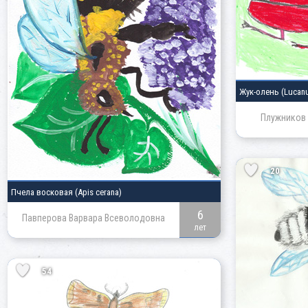
Жук-олень
(Lucan
Плужников 
20
Пчела восковая
(Apis cerana)
6
Павперова Варвара Всеволодовна
лет
54