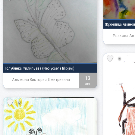
Жужелица Авино
Ушакова Ан
9
Голубянка Филипьева
(Neolycaena filipjevi)
13
Алымова Виктория Дмитриевна
лет
6