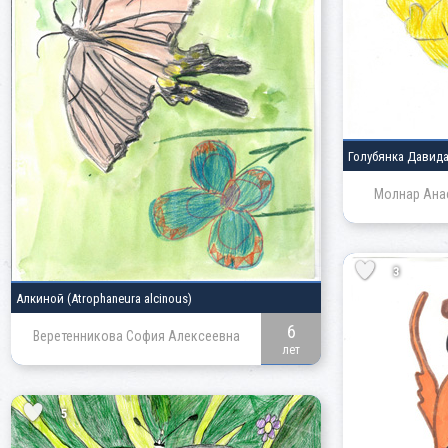
Голубянка Давид
Молнар Ана
3
Алкиной
(Atrophaneura alcinous)
6
Веретенникова София Алексеевна
лет
5