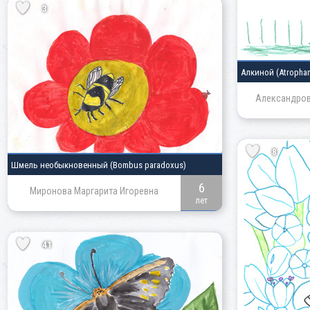
3
Алкиной
(Atrophan
Александров
8
Шмель необыкновенный
(Bombus paradoxus)
6
Миронова Маргарита Игоревна
лет
41