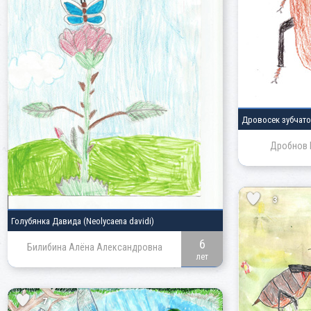
Дровосек зубчат
Дробнов 
3
Голубянка Давида
(Neolycaena davidi)
6
Билибина Алёна Александровна
лет
7