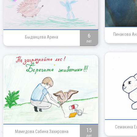
Пинакова Ан
6
Быданцева Арина
лет
Семакина Е
15
Мамедова Сабина Захировна
лет