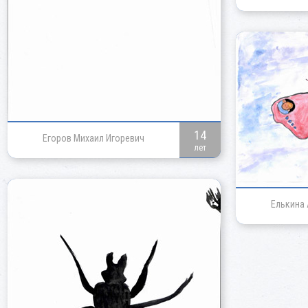
14
Егоров Михаил Игоревич
лет
Елькина 