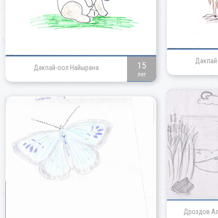
Дакпай
15
Дакпай-оол Найырана
лет
Дроздов Ал