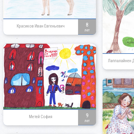
8
Красиков Иван Евгеньевич
лет
Лаппалайнен 
9
Метей София
лет