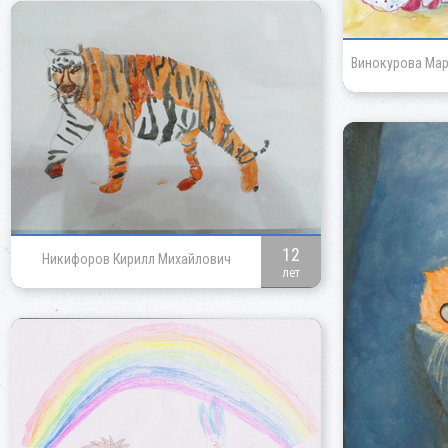
Винокурова Мар
12
Никифоров Кирилл Михайлович
лет