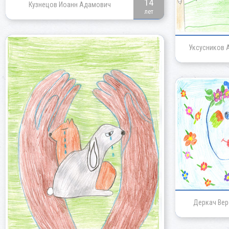
14
Кузнецов Иоанн Адамович
лет
Уксусников 
Деркач Вер