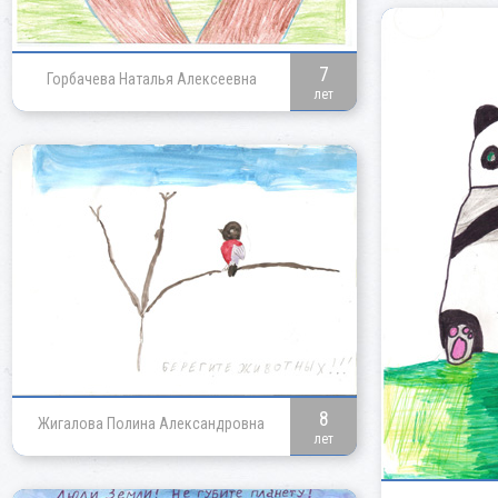
7
Горбачева Наталья Алексеевна
лет
8
Жигалова Полина Александровна
лет