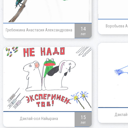
Воробьева А
14
Гребенкина Анастасия Александровна
лет
Дакпай
15
Дакпай-оол Найырана
лет