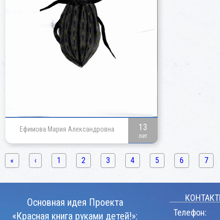
13
Ефимова Мария Александровна
лет
«
‹
1
2
3
4
5
6
7
КОНТАКТ
Основная идея Проекта
Телефон:
«Красная книга руками детей!»: