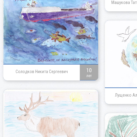
Машукова Тат
10
Солодков Никита Сергеевич
лет
Лущенко Ал