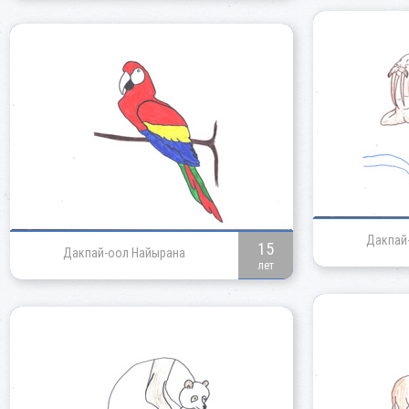
Дакпай
15
Дакпай-оол Найырана
лет