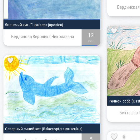
Бердинская
Японский кит
(Eubalaena japonica)
2
12
Бердянова Вероника Николаевна
лет
3
Речной бобр
(Cast
Бикташев 
Северный синий кит
(Balaenoptera musculus)
1
5