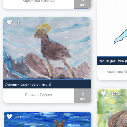
Бирюкова Валерия
лет
6
Серый дельфин
(
Блинкова П
Снежный баран
(Ovis nivicola)
6
100
Блохина Есения
лет
69