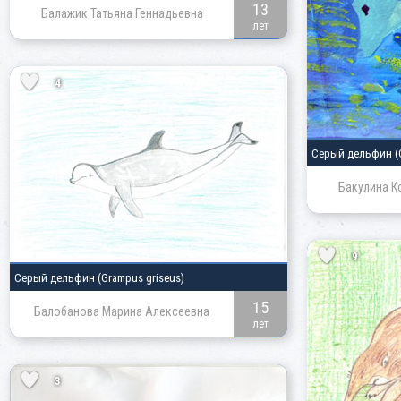
13
Балажик Татьяна Геннадьевна
лет
4
Серый дельфин
(
Бакулина К
9
Серый дельфин
(Grampus griseus)
15
Балобанова Марина Алексеевна
лет
3