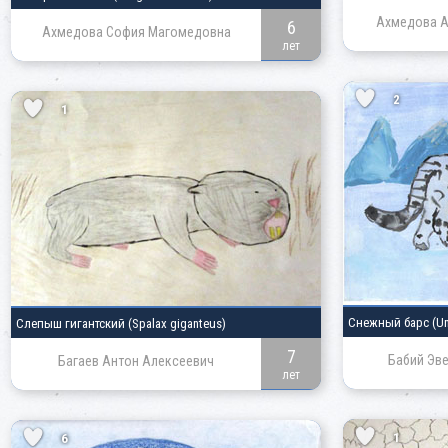
Ахмедова А
6
Ахмедова София Магомедовна
лет
2
1
Снежный барс
(Un
Слепыш гигантский
(Spalax giganteus)
7
Бабий Эв
Багаев Антон Алексеевич
лет
1
6