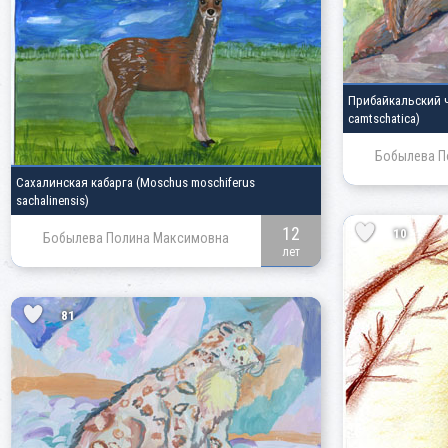
Прибайкальский 
camtschatica)
Бобылева П
Сахалинская кабарга
(Moschus moschiferus
sachalinensis)
12
10
Бобылева Полина Максимовна
лет
81