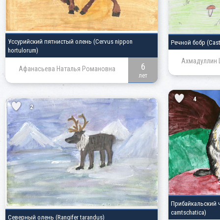
Уссурийский пятнистый олень
(Cervus nippon
Речной бобр
(Cast
hortulorum)
Ахмадуллин 
6
Афанасьева Наталья Романовна
лет
4
2
Прибайкальский 
camtschatica)
Северный олень
(Rangifer tarandus)