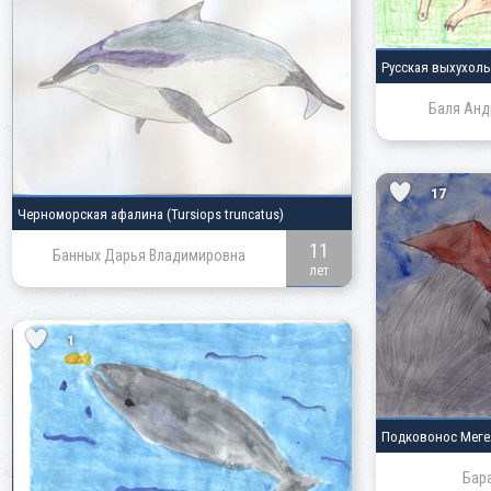
Русская выхухол
Баля Анд
17
Черноморская афалина
(Tursiops truncatus)
11
Банных Дарья Владимировна
лет
1
Подковонос Мег
Бар