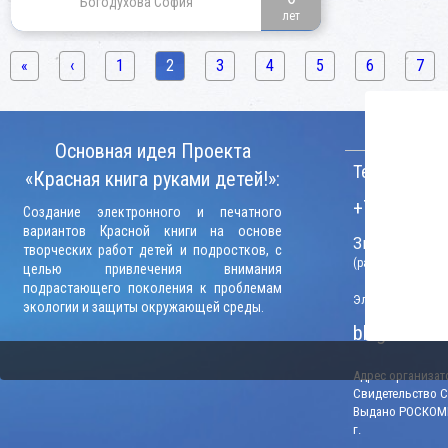
Богодухова София
лет
«
‹
1
2
3
4
5
6
7
КОНТАКТ
Основная идея Проекта
Телефон:
«Красная книга руками детей!»:
+7 (906) 09
Создание электронного и печатного
вариантов Красной книги на основе
Звонки прини
творческих работ детей и подростков, с
(рабочие дни, вр
целью привлечения внимания
подрастающего поколения к проблемам
Электронный адр
экологии и защиты окружающей среды.
blago-konku
Адрес организато
Свидетельство СМ
Выдано РОСКОМН
г.