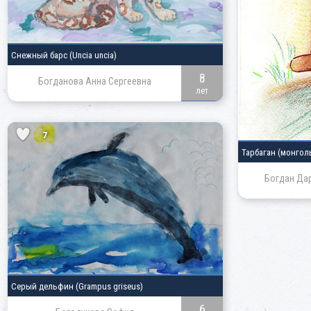
Снежный барс
(Uncia uncia)
8
Богданова Анна Сергеевна
лет
7
Тарбаган
(монгол
Богдан Да
Серый дельфин
(Grampus griseus)
6