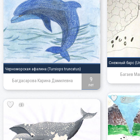
Снежный барс
(Un
Черноморская афалина
(Tursiops truncatus)
Багаев Ма
9
Багдасарова Карина Дамилевна
лет
2
49