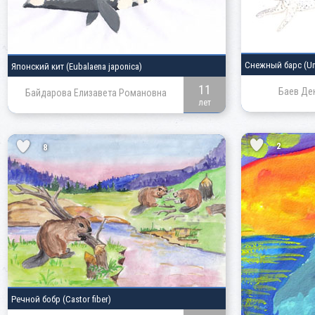
Снежный барс
(Un
Японский кит
(Eubalaena japonica)
11
Баев Де
Байдарова Елизавета Романовна
лет
2
8
Речной бобр
(Castor fiber)