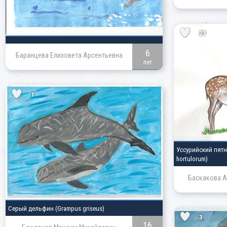
21
6
Баранцева Елизовета Арсентьевна
лет
1
Уссурийский пят
hortulorum)
Баскакова А
Серый дельфин
(Grampus griseus)
3
16