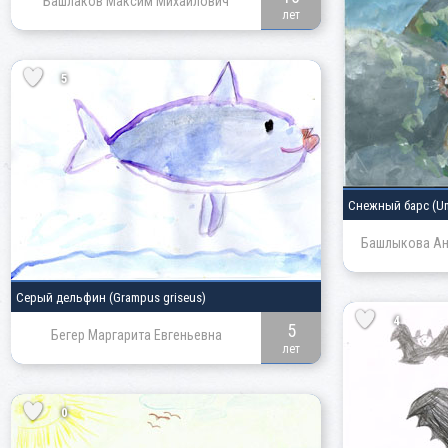
Башлаков Максим Михайлович
лет
5
Снежный барс
(Un
Башлыкова Ан
Серый дельфин
(Grampus griseus)
4
5
Бегер Маргарита Евгеньевна
лет
0