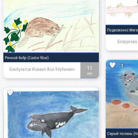
Подковонос Мег
Безрукова
Речной бобр
(Castor fiber)
3
11
Бекбулатов Исмаил Аса-Улубиевич
лет
7
Серый тюлень
(H