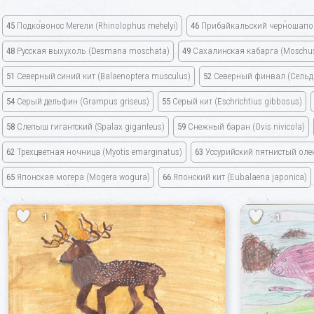
45
Подковонос Мегели
(Rhinolophus mehelyi)
46
Прибайкальский черношапо
48
Русская выхухоль
(Desmana moschata)
49
Сахалинская кабарга
(Moschus
51
Северный синий кит
(Balaenoptera musculus)
52
Северный финвал
(Сельд
54
Серый дельфин
(Grampus griseus)
55
Серый кит
(Eschrichtius gibbosus)
58
Слепыш гигантский
(Spalax giganteus)
59
Снежный баран
(Ovis nivicola)
62
Трехцветная ночница
(Myotis emarginatus)
63
Уссурийский пятнистый ол
65
Японская могера
(Mogera wogura)
66
Японский кит
(Eubalaena japonica)
1
1