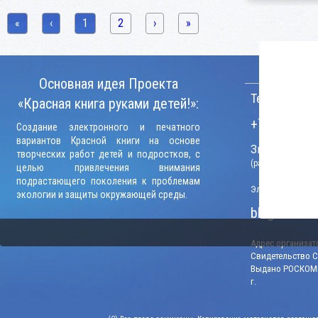
«
‹
1
2
›
»
КОНТАКТ
Основная идея Проекта
Телефон:
«Красная книга руками детей!»:
+7 (906) 09
Создание электронного и печатного
вариантов Красной книги на основе
Звонки прини
творческих работ детей и подростков, с
(рабочие дни, вр
целью привлечения внимания
подрастающего поколения к проблемам
Электронный адр
экологии и защиты окружающей среды.
blago-konku
Адрес организато
Свидетельство СМ
Выдано РОСКОМН
г.