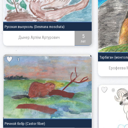
Русская выхухоль
(Desmana moschata)
5
Дынер Артём Артурович
лет
Тарбаган
(монгол
1
Ерофеева 
0
Речной бобр
(Castor fiber)