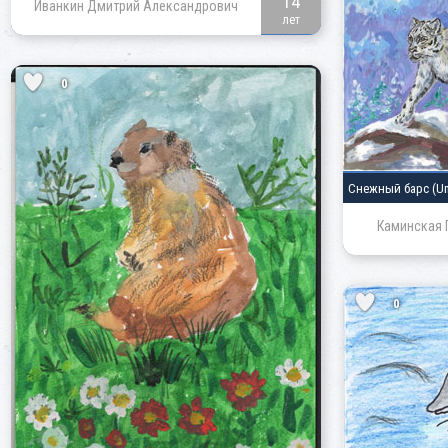
14
Иванкин Дмитрий Александрович
лет
0
Снежный барс
(Un
Каминская 
0