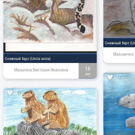
Снежный барс
(Un
Маловичко 
Снежный барс
(Uncia uncia)
16
Малыгина Виктория Ивановна
лет
1
0