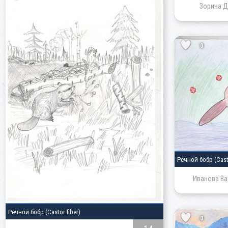
Зорина Д
0
Речной бобр
(Cast
Иванова Ва
Речной бобр
(Castor fiber)
0