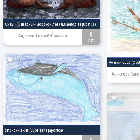
Сивуч
(Северный морской лев)
(Eumetopias jubatus)
8
Андреев Андрей Юрьевич
лет
1
Речной бобр
(Cast
Аникеева Капи
0
Японский кит
(Eubalaena japonica)