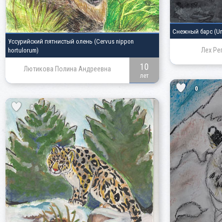
Снежный барс
(Un
Уссурийский пятнистый олень
(Cervus nippon
Лех Ре
hortulorum)
10
Лютикова Полина Андреевна
лет
0
0