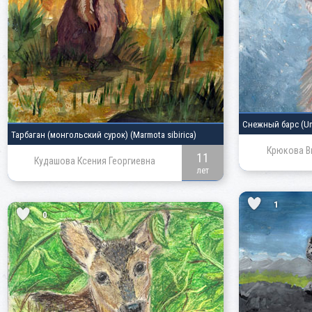
Снежный барс
(Un
Тарбаган
(монгольский сурок)
(Marmota sibirica)
Крюкова В
11
Кудашова Ксения Георгиевна
лет
1
0