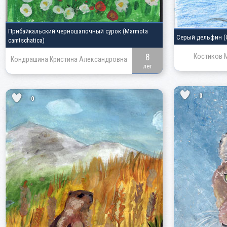
Прибайкальский черношапочный сурок
(Marmota
Серый дельфин
(
camtschatica)
8
Костиков 
Кондрашина Кристина Александровна
лет
0
0