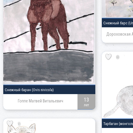
Снежный барс
(Un
Дороховская А
0
Снежный баран
(Ovis nivicola)
13
Гоппе Матвей Витальевич
лет
Тарбаган
(монгол
1