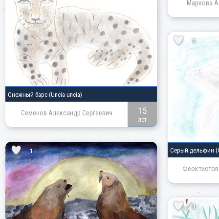
Маркова А
1
Снежный барс
(Uncia uncia)
15
Семенов Александр Сергеевич
лет
Серый дельфин
(
1
Феоктистова
0