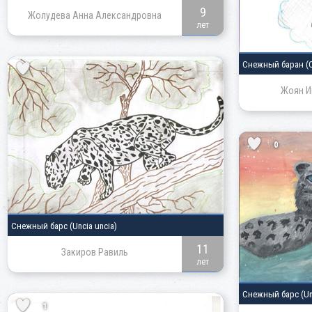
9
Жолудева Анна Александровна
лет
Снежный баран
(
1
Жоян И
0
Снежный барс
(Uncia uncia)
11
Закиров Равиль
лет
Снежный барс
(Un
1