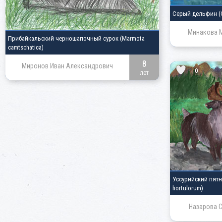
Серый дельфин
(
Минакова 
Прибайкальский черношапочный сурок
(Marmota
camtschatica)
8
Миронов Иван Александрович
0
лет
Уссурийский пят
hortulorum)
Назарова 