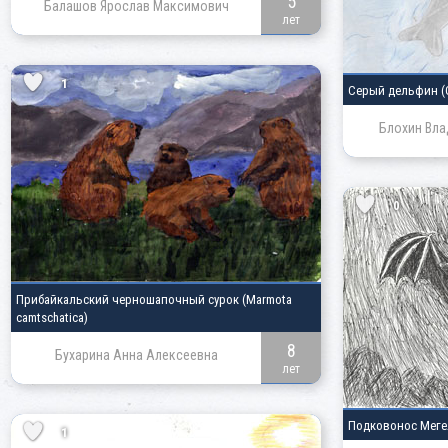
5
Балашов Ярослав Максимович
лет
1
Серый дельфин
(
Блохин Вла
0
Прибайкальский черношапочный сурок
(Marmota
camtschatica)
8
Бухарина Анна Алексеевна
лет
Подковонос Мег
1