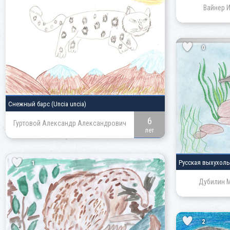
Вайнер 
0
Снежный барс
(Uncia uncia)
6
Гуртовой Александр Александрович
лет
Русская выхухол
1
Дубилин 
2