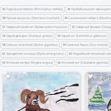
45
Подковонос Мегели
(Rhinolophus mehelyi)
46
Прибайкальский черношапо
48
Русская выхухоль
(Desmana moschata)
49
Сахалинская кабарга
(Moschus
51
Северный синий кит
(Balaenoptera musculus)
52
Северный финвал
(Сельд
54
Серый дельфин
(Grampus griseus)
55
Серый кит
(Eschrichtius gibbosus)
58
Слепыш гигантский
(Spalax giganteus)
59
Снежный баран
(Ovis nivicola)
62
Трехцветная ночница
(Myotis emarginatus)
63
Уссурийский пятнистый ол
65
Японская могера
(Mogera wogura)
66
Японский кит
(Eubalaena japonica)
1
2